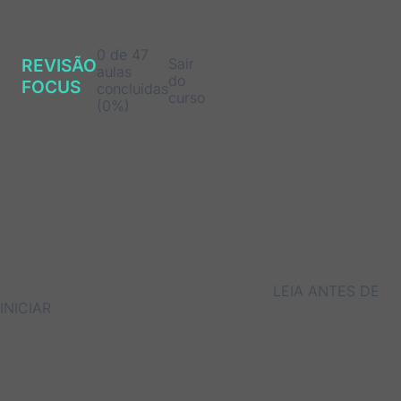
0 de 47
Sair
REVISÃO
aulas
do
FOCUS
concluídas
curso
(0%)
LEIA ANTES DE
INICIAR