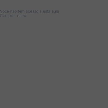
Você não tem acesso a esta aula
Comprar curso
Anterior
Próximo