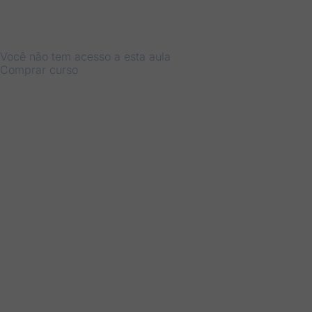
Você não tem acesso a esta aula
Comprar curso
Anterior
Próximo