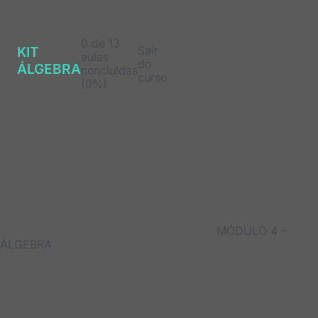
0 de 13
Sair
KIT
aulas
do
ÁLGEBRA
concluídas
curso
(0%)
MÓDULO 4 –
ÁLGEBRA