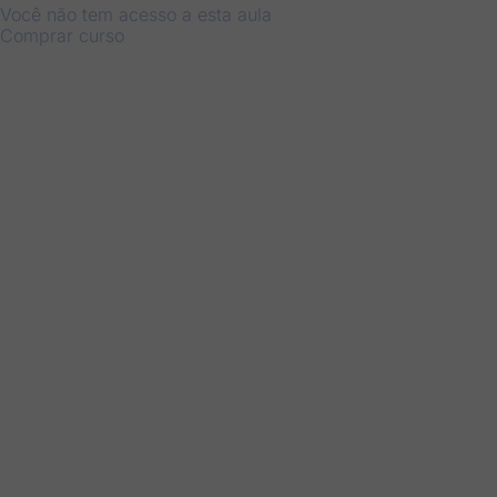
Você não tem acesso a esta aula
Comprar curso
Anterior
Próximo