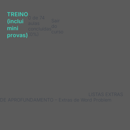
TREINO
0 de 74
Sair
(inclui
aulas
do
mini
concluídas
curso
(0%)
provas)
LISTAS EXTRAS
DE APROFUNDAMENTO – Extras de Word Problem