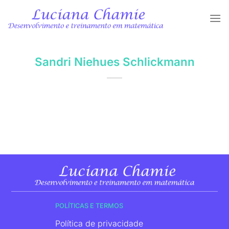
Skip
to
content
Sandri Niehues Schlickmann
POLÍTICAS E TERMOS
Política de privacidade