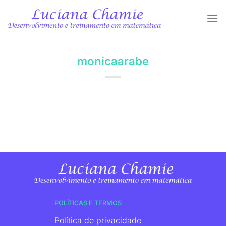
Skip
to
content
monicaarabe
POLÍTICAS E TERMOS
Política de privacidade