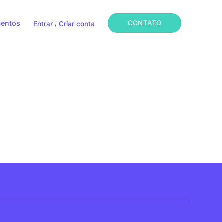
entos
CONTATO
Entrar
/
Criar conta