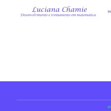
Skip
to
content
H
P